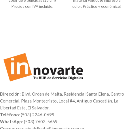
color de 6 pulgadas (15 cm)
material Foldcote impreso a
Precios con IVA incluido.
color. Práctico y económico!
Pedido de 6 unidades – $1.25
Precios con IVA incluido.
Sin
c/u
barniz:
Pedido de 12 unidades – $1.15
100 Unidades - $11.00
c/u
250 Unidades - $14.50
Pedido de 50 unidades – $1.05
500 Unidades - $21.00
c/u
Con barniz:
Pedido de 100 unidades – $1.00
100 Unidades - $15.00
c/u
250 Unidades - $20.00
500 Unidades - $26.00
Dirección
: Blvd. Orden de Malta, Residencial Santa Elena, Centro
Comercial, Plaza Montecristo, Local #4, Antiguo Cuscatlán, La
Libertad Este, El Salvador.
Teléfono
: (503) 2246-0699
WhatsApp
: (503) 7603-5669
Correo
: servicioalcliente@innovarte.com.sv