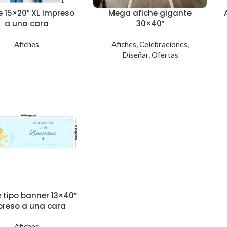
e 15×20″ XL impreso
Mega afiche gigante
a una cara
30×40″
Afiches
Afiches
,
Celebraciones
,
Diseñar
,
Ofertas
e tipo banner 13×40″
preso a una cara
Afiches