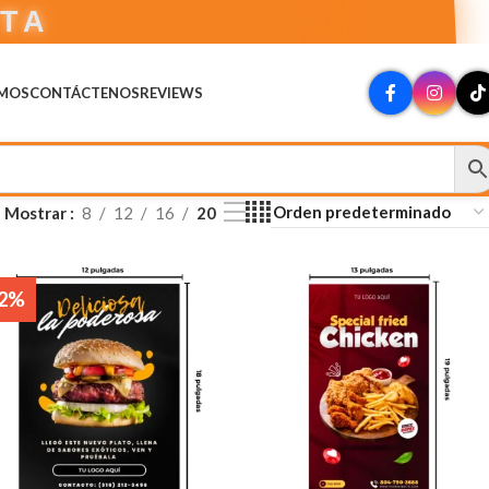
CTA
OMOS
CONTÁCTENOS
REVIEWS
Mostrar
8
12
16
20
-2%