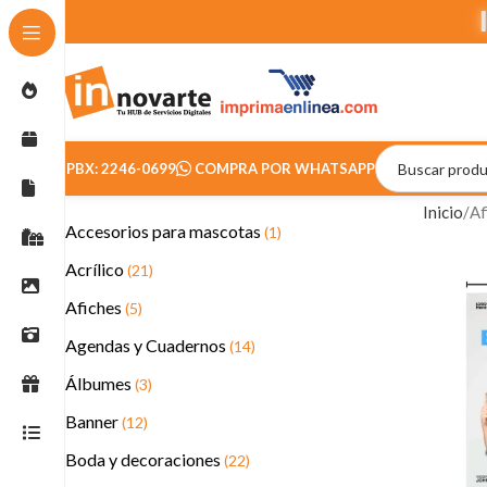
PBX: 2246-0699
COMPRA POR WHATSAPP
Inicio
Af
Accesorios para mascotas
(1)
Acrílico
(21)
Afiches
(5)
Agendas y Cuadernos
(14)
Álbumes
(3)
Banner
(12)
Boda y decoraciones
(22)