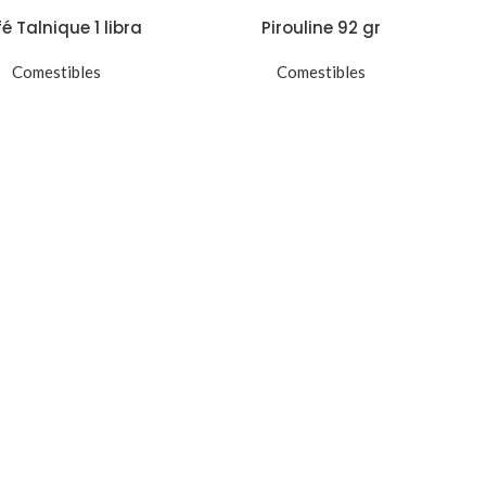
é Talnique 1 libra
Pirouline 92 gr
Comestibles
Comestibles