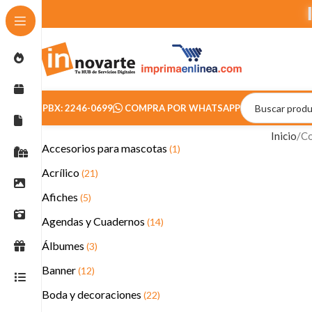
PBX: 2246-0699
COMPRA POR WHATSAPP
Inicio
Co
Accesorios para mascotas
(1)
Acrílico
(21)
Afiches
(5)
Agendas y Cuadernos
(14)
Álbumes
(3)
Banner
(12)
Boda y decoraciones
(22)