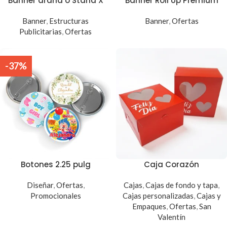
Banner araña o Stand X
Banner Roll Up Premium
Banner
,
Estructuras
Banner
,
Ofertas
Publicitarias
,
Ofertas
-37%
Botones 2.25 pulg
Caja Corazón
Diseñar
,
Ofertas
,
Cajas
,
Cajas de fondo y tapa
,
Promocionales
Cajas personalizadas
,
Cajas y
Empaques
,
Ofertas
,
San
Valentín