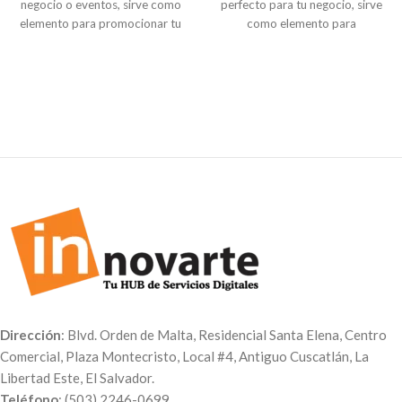
negocio o eventos, sirve como
perfecto para tu negocio, sirve
elemento para promocionar tu
como elemento para
marca o dar a conocer
promocionar tu marca dar a a
información. Hechos en Papel
conocer información. Hechos en
foldcote medida 12cm x
Papel foldcote con paleta de
24.5cm. Puedes colocar el logo
madera. Puedes colocar el logo
de tu empresa, menú, QR, datos
de tu empresa, menú, QR, datos
de tu negocio o tus redes
de tu negocio o tus redes
sociales. Precios con IVA
sociales. Precios con IVA
Paq. de 100 Unidades $114.00
incluido.
Paq. de 250 Unidades $238.00
Paquete de 100 unidades $ 0.60
Paq. de 500 Unidades $430.00
c/u
Paq. de 1000 Unidades $775.00
Paquete de 250 unidades $ 0.42
Características:
c/u
Abanico español personalizado
Paquete de 500 unidades $ 0.36
Papel foldcote con taco de
c/u
madera
Paquete de 1000 unidades $
Impresión a dos lados con
0.295 c/u
Dirección
: Blvd. Orden de Malta, Residencial Santa Elena, Centro
medida 12cm x 24.5cm
Comercial, Plaza Montecristo, Local #4, Antiguo Cuscatlán, La
Libertad Este, El Salvador.
Teléfono
: (503) 2246-0699