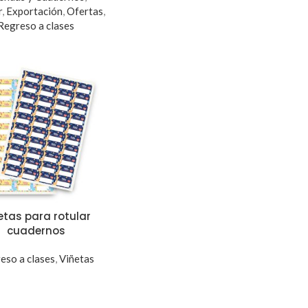
r
,
Exportación
,
Ofertas
,
Regreso a clases
etas para rotular
cuadernos
eso a clases
,
Viñetas