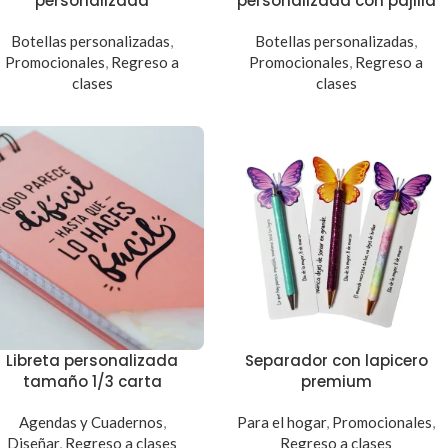
personalizada
personalizada con pajilla
Botellas personalizadas
,
Botellas personalizadas
,
Promocionales
,
Regreso a
Promocionales
,
Regreso a
clases
clases
Libreta personalizada
Separador con lapicero
tamaño 1/3 carta
premium
Agendas y Cuadernos
,
Para el hogar
,
Promocionales
,
Diseñar
,
Regreso a clases
Regreso a clases