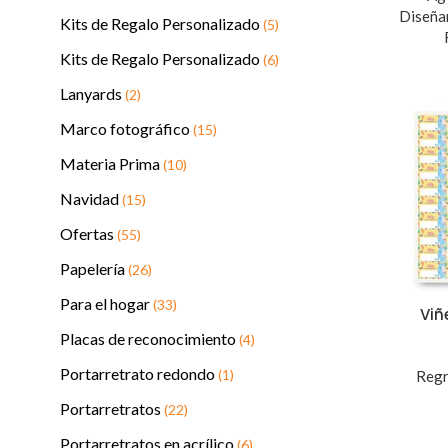
Diseña
Kits de Regalo Personalizado
(5)
Kits de Regalo Personalizado
(6)
Lanyards
(2)
Marco fotográfico
(15)
Materia Prima
(10)
Navidad
(15)
Ofertas
(55)
Papelería
(26)
Para el hogar
(33)
Viñ
Placas de reconocimiento
(4)
Portarretrato redondo
(1)
Regr
Portarretratos
(22)
Portarretratos en acrílico
(6)