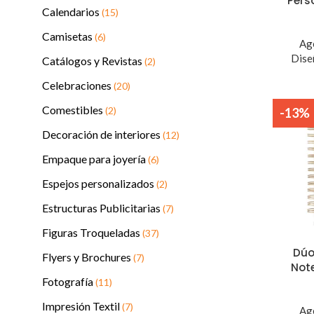
Pers
Calendarios
(15)
Camisetas
(6)
Ag
Dise
Catálogos y Revistas
(2)
Celebraciones
(20)
Comestibles
(2)
-13%
Decoración de interiores
(12)
Empaque para joyería
(6)
Espejos personalizados
(2)
Estructuras Publicitarias
(7)
Figuras Troqueladas
(37)
Dúo
Flyers y Brochures
(7)
Not
Fotografía
(11)
Impresión Textil
(7)
Ag