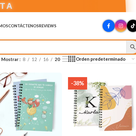
CTA
OMOS
CONTÁCTENOS
REVIEWS
Mostrar
8
12
16
20
-38%