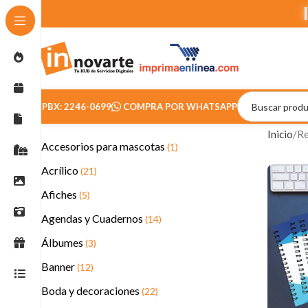
PBX: 2246-0699
COMPRA POR WHATSAPP
Inicio
Re
Accesorios para mascotas
(1)
Acrílico
(21)
Afiches
(5)
Agendas y Cuadernos
(14)
Álbumes
(3)
Banner
(12)
Boda y decoraciones
(22)