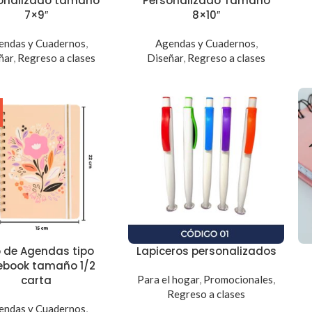
onalizado tamaño
Personalizado Tamaño
7×9″
8×10″
endas y Cuadernos
,
Agendas y Cuadernos
,
ñar
,
Regreso a clases
Diseñar
,
Regreso a clases
 de Agendas tipo
Lapiceros personalizados
ebook tamaño 1/2
carta
Para el hogar
,
Promocionales
,
Regreso a clases
endas y Cuadernos
,