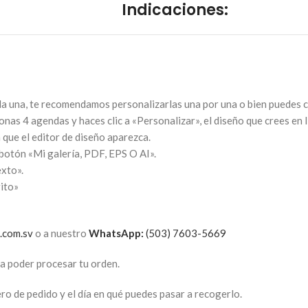
Indicaciones:
da una, te recomendamos personalizarlas una por una o bien puedes c
ionas 4 agendas y haces clic a «Personalizar», el diseño que crees en 
 que el editor de diseño aparezca.
l botón «Mi galería, PDF, EPS O AI».
exto».
rito»
.com.sv
o a nuestro
WhatsApp:
(503) 7603-5669
ra poder procesar tu orden.
o de pedido y el día en qué puedes pasar a recogerlo.