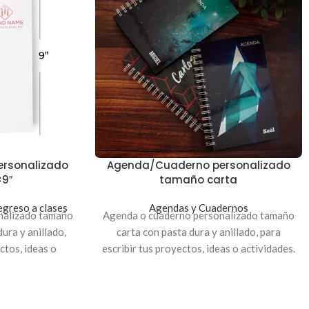
rsonalizado
Agenda/Cuaderno personalizado
9″
tamaño carta
greso a clases
Agendas y Cuadernos
nalizado tamaño
Agenda o cuaderno personalizado tamaño
ura y anillado,
carta con pasta dura y anillado, para
ctos, ideas o
escribir tus proyectos, ideas o actividades.
.
Sube la imagen y crea tu propio cuaderno
para usarlo en tus clases o en la oficina.