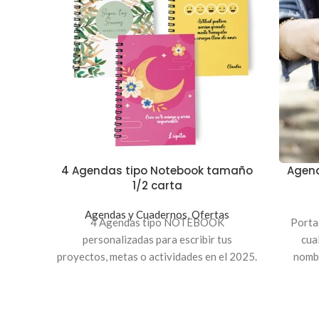
4 Agendas tipo Notebook tamaño
Agend
1/2 carta
Agendas y Cuadernos
,
Ofertas
4 Agendas tipo NOTEBOOK
Porta
personalizadas para escribir tus
cua
proyectos, metas o actividades en el 2025.
nombr
Son páginas con fecha de mes y día para
obsequ
facilitarte en tu planificación diaria y
negr
semanal. Medida 1/2 carta , pasta dura