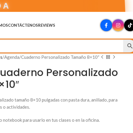
DA
OMOS
CONTÁCTENOS
REVIEWS
os
Agenda/Cuaderno Personalizado Tamaño 8×10″
aderno Personalizado
×10″
lizado tamaño 8×10 pulgadas con pasta dura, anillado, para
s o actividades.
o notebook para usarlo en tus clases o en la oficina.