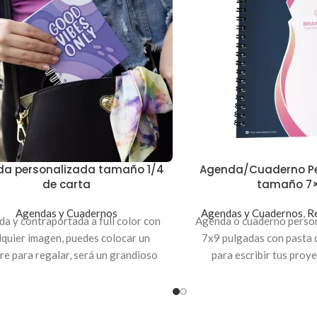
a personalizada tamaño 1/4
Agenda/Cuaderno Pe
de carta
tamaño 7×
Agendas y Cuadernos
Agendas y Cuadernos
,
Re
da y contraportada a full color con
Agenda o cuaderno perso
lquier imagen, puedes colocar un
7x9 pulgadas con pasta d
e para regalar, será un grandioso
para escribir tus proye
io. Las hojas internas son blanco y
actividades
o y pueden ser rayadas. Envía los
archivos a nuestro
Correo: