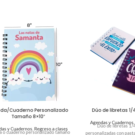
da/Cuaderno Personalizado
Dúo de libretas 1/
Tamaño 8×10″
Agendas y Cuadernos
Dúo
de libretas 1/
das y Cuadernos
,
Regreso a clases
 o cuaderno personalizado tamaño
personalizadas con past