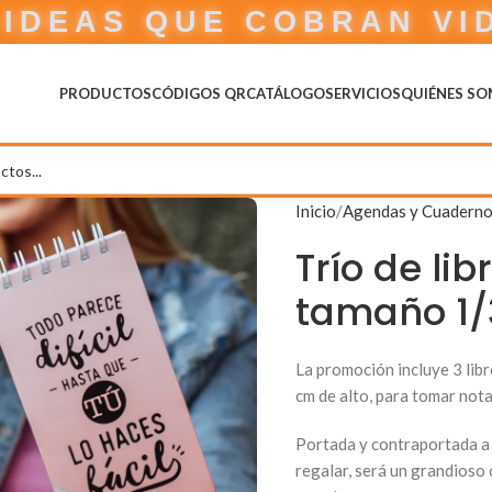
IDEAS QUE COBRAN VI
PRODUCTOS
CÓDIGOS QR
CATÁLOGO
SERVICIOS
QUIÉNES S
Inicio
Agendas y Cuadern
Trío de li
tamaño 1/
La promoción incluye 3 lib
cm de alto, para tomar notas
Portada y contraportada a 
regalar, será un grandioso