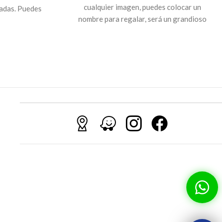
cualquier imagen, puedes colocar un
yadas. Puedes
nombre para regalar, será un grandioso
s con la imagen
obsequio. Las hojas internas son blanco y
ara regalos o
negro y pueden ser rayadas.
es.