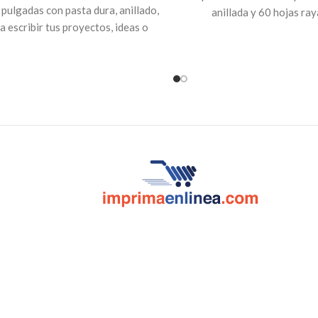
pulgadas con pasta dura, anillado,
anillada y 60 hojas ra
a escribir tus proyectos, ideas o
personalizar ambos lado
dades. Personaliza y crea tu propio
que
tú
gustes. Ideal p
ok para usarlo en tus clases o en la
celebracion
oficina.