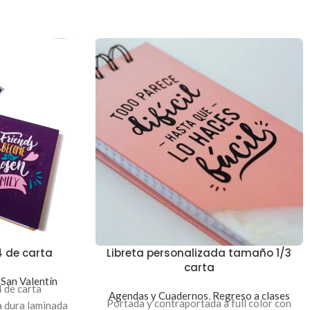
4 de carta
Libreta personalizada tamaño 1/3
carta
,
San Valentín
4 de carta
Agendas y Cuadernos
,
Regreso a clases
Portada y contraportada a full color con
a dura laminada