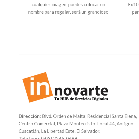
cualquier imagen, puedes colocar un
8x10 
nombre para regalar, será un grandioso
par
obsequio. Las hojas internas son blanco y
activi
negro y pueden ser rayadas. Envía los
notebo
archivos a nuestro
Correo:
servicioalcliente@innovarte.com.sv
o
selecciona uno de nuestros diseños.
Dirección
: Blvd. Orden de Malta, Residencial Santa Elena,
Centro Comercial, Plaza Montecristo, Local #4, Antiguo
Cuscatlán, La Libertad Este, El Salvador.
Teléfono
: (503) 2246-0699