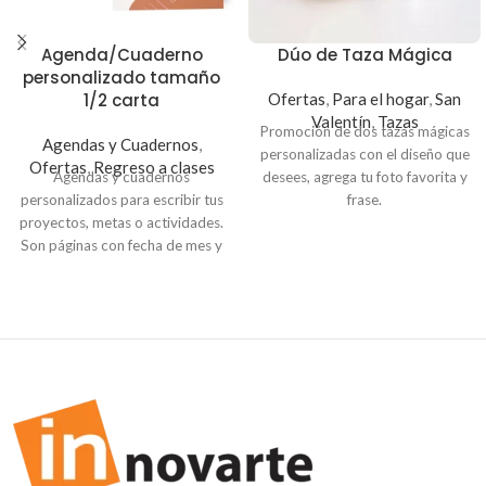
Agenda/Cuaderno
Dúo de Taza Mágica
personalizado tamaño
1/2 carta
Ofertas
,
Para el hogar
,
San
Valentín
,
Tazas
Promoción de dos tazas mágicas
Agendas y Cuadernos
,
personalizadas con el diseño que
Ofertas
,
Regreso a clases
Agendas y cuadernos
desees, agrega tu foto favorita y
personalizados para escribir tus
frase.
proyectos, metas o actividades.
Son tazas negras con asa y
Son páginas con fecha de mes y
capacidad para 11oz, revelan el
día para facilitarte en tu
diseño personalizado
cuando
planificación diaria y semanal.
reciben calor.
Medida 1/2 carta , sube tu
imagen y crea tu propia agenda
o cuaderno