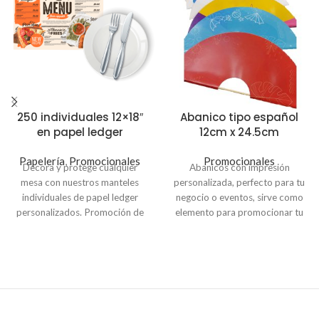
250 individuales 12×18″
Abanico tipo español
en papel ledger
12cm x 24.5cm
Papelería
,
Promocionales
Promocionales
Decora y protege cualquier
Abanicos con impresión
mesa con nuestros manteles
personalizada, perfecto para tu
individuales de papel ledger
negocio o eventos, sirve como
personalizados. Promoción de
elemento para promocionar tu
250 manteles individuales de
marca o dar a conocer
papel 12×18 pulgadas con
información. Hechos en Papel
impresión a color. Puedes utilizar
foldcote medida 12cm x
imprimir tus menus con estilo
24.5cm. Puedes colocar el logo
único. También contamos con
de tu empresa, menú, QR, datos
diseños divertidos para cada
de tu negocio o tus redes
temporada que puedes
sociales. Precios con IVA