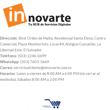
seleccionar para entretener a los
Paq. de 100 Unidades $114.00
niños o puedes enviarnos
Paq. de 250 Unidades $238.00
cualquier imagen que deseas
Paq. de 500 Unidades $430.00
imprimir. Selecciona uno de
Paq. de 1000 Unidades $775.00
nuestros diseños o puedes hacer
Características:
la compra y enviarnos tu archivo
Abanico español personalizado
o imagen por
Correo:
Papel foldcote con taco de
Dirección
: Blvd. Orden de Malta, Residencial Santa Elena, Centro
servicioalcliente@innovarte.com.sv
.
madera
Comercial, Plaza Montecristo, Local #4, Antiguo Cuscatlán, La
Impresión a dos lados con
Libertad Este, El Salvador.
medida 12cm x 24.5cm
Teléfono
: (503) 2246-0699
WhatsApp
: (503) 7603-5669
Correo
: servicioalcliente@innovarte.com.sv
Horarios
: Lunes a viernes de 8:00 AM a 6:00 PM (sin cerrar al
mediodía), Sábados 8:00 AM a 2:00 PM