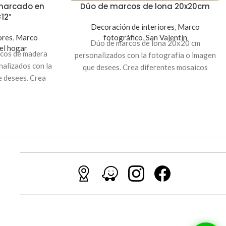
marcado en
Dúo de marcos de lona 20x20cm
12″
Decoración de interiores
,
Marco
ores
,
Marco
fotográfico
,
San Valentín
Dúo de marcos de lona 20x20 cm
el hogar
rcos de madera
personalizados con la fotografía o imagen
alizados con la
que desees. Crea diferentes mosaicos
e desees. Crea
creativos, ideal para decorar tu
ivos, ideal para
habitación, sala u oficina.
Indicación
: Para
ala u oficina.
personalizar tu marco, envíanos la
fotografía al correo:
servicioalcliente@innovarte.com.sv
o a
nuestro WhatsApp: 7603-5669. Puedes
realizar el pago a través de nuestra página
web para poder procesar tu orden. A tu
correo te enviaremos el comprobante de
pago, el número de pedido y el día en qué
puedes pasar a recogerlo.