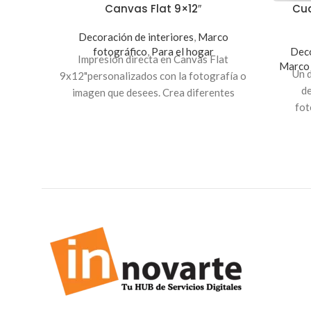
Canvas Flat 9×12″
Cua
Decoración de interiores
,
Marco
fotográfico
,
Para el hogar
Deco
Impresión directa en Canvas Flat
Marco 
Un d
9x12"personalizados con la fotografía o
de
imagen que desees. Crea diferentes
fot
mosaicos creativos, ideal para decorar tu
brill
habitación, sala u oficina.
Puedes
La fot
de f
Indica
dale c