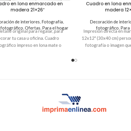
dro en lona enmarcado en
Cuadro en lona en
madera 21×26″
madera 12×
ración de interiores
,
Fotografía
,
Decoración de interi
fotográfico
,
Ofertas
,
Para el hogar
fotográfico
,
Para 
etalle original para regalar, para
Impresión directa en ma
corar tu casa u oficina. Cuadro
12x12" (30x40 cm) person
ográfico impreso en lona mate o
fotografía o imagen qu
ante y montado en marco de madera
diferentes mosaicos creat
de 21x26 pulgadas.
decorar tu habitación, s
 imprimir una fotografía o hacer un
collage con varias imágenes.
ografía de tu elección se imprimirá
orma vertical u horizontal en lona
mate o brillante.
ciones:
para crear tu propio diseño
lick al botón «Personalizar» y sube
tus fotografías.