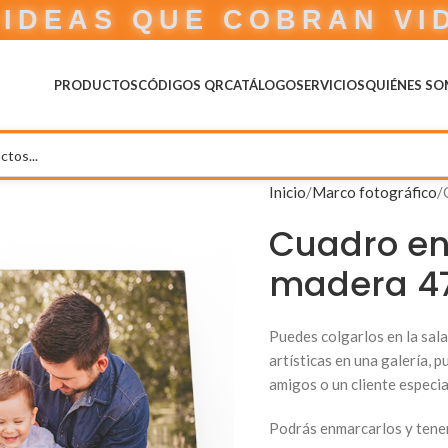
IDEAS QUE COBRAN VI
PRODUCTOS
CÓDIGOS QR
CATÁLOGO
SERVICIOS
QUIÉNES S
Inicio
Marco fotográfico
Cuadro en
madera 47
Puedes colgarlos en la sala 
artísticas en una galería, p
amigos o un cliente especia
Podrás enmarcarlos y tener