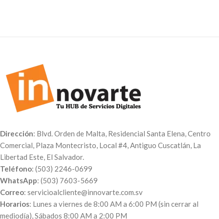
planificación diaria y semanal.
tu propio cuaderno para usarlo
Medida 1/2 carta , pasta dura
en tus clases o en la oficina.
laminada. Esta promoción no
incluye tiempo de diseño.
Dirección
: Blvd. Orden de Malta, Residencial Santa Elena, Centro
Comercial, Plaza Montecristo, Local #4, Antiguo Cuscatlán, La
Libertad Este, El Salvador.
Teléfono
: (503) 2246-0699
WhatsApp
: (503) 7603-5669
Correo
: servicioalcliente@innovarte.com.sv
Horarios
: Lunes a viernes de 8:00 AM a 6:00 PM (sin cerrar al
mediodía), Sábados 8:00 AM a 2:00 PM