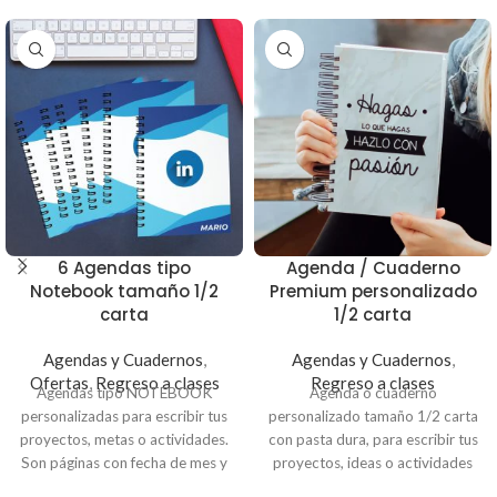
6 Agendas tipo
Agenda / Cuaderno
Notebook tamaño 1/2
Premium personalizado
carta
1/2 carta
Agendas y Cuadernos
,
Agendas y Cuadernos
,
Ofertas
,
Regreso a clases
Regreso a clases
Agendas tipo NOTEBOOK
Agenda o cuaderno
personalizadas para escribir tus
personalizado tamaño 1/2 carta
proyectos, metas o actividades.
con pasta dura, para escribir tus
Son páginas con fecha de mes y
proyectos, ideas o actividades
día para facilitarte en tu
del 2025. Sube la imagen y crea