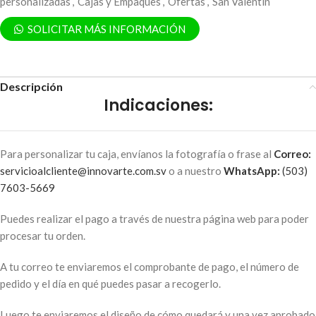
personalizadas
,
Cajas y Empaques
,
Ofertas
,
San Valentín
SOLICITAR MÁS INFORMACIÓN
Descripción
Indicaciones
:
Para personalizar tu caja, envíanos la fotografía o frase al
Correo:
servicioalcliente@innovarte.com.sv
o a nuestro
WhatsApp:
(503)
7603-5669
Puedes realizar el pago a través de nuestra página web para poder
procesar tu orden.
A tu correo te enviaremos el comprobante de pago, el número de
pedido y el día en qué puedes pasar a recogerlo.
Luego te enviaremos el diseño de cómo quedará y una vez aprobado