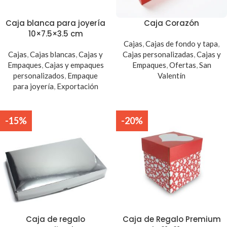
Caja blanca para joyería
Caja Corazón
10×7.5×3.5 cm
Cajas
,
Cajas de fondo y tapa
,
Cajas
,
Cajas blancas
,
Cajas y
Cajas personalizadas
,
Cajas y
Empaques
,
Cajas y empaques
Empaques
,
Ofertas
,
San
personalizados
,
Empaque
Valentín
para joyería
,
Exportación
-15%
-20%
Caja de regalo
Caja de Regalo Premium