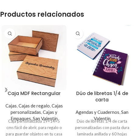
Productos relacionados
Caja MDF Rectangular
Dúo de libretas 1/4 de
carta
Cajas
,
Cajas de regalo
,
Cajas
personalizadas
,
Cajas y
Agendas y Cuadernos
,
San
Empaques
,
San Valentín
Valentín
Caja personalizada 19×14×5
Dúo
de libretas 1/4 de carta
cms fácil de abrir, para regalo o
personalizadas con pasta dura
para guardar objetos en tu casa
laminada anillada y 60 hojas