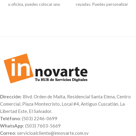
u oficina, puedes colocar una
rayadas. Puedes personalizar
imagen o una frase en la
ambos lados con la imagen que
tapadera. Usamos material
tú
gustes. Ideal para regalos o
reciclable.
celebraciones.
Dirección
: Blvd. Orden de Malta, Residencial Santa Elena, Centro
Comercial, Plaza Montecristo, Local #4, Antiguo Cuscatlán, La
Libertad Este, El Salvador.
Teléfono
: (503) 2246-0699
WhatsApp
: (503) 7603-5669
Correo
: servicioalcliente@innovarte.com.sv