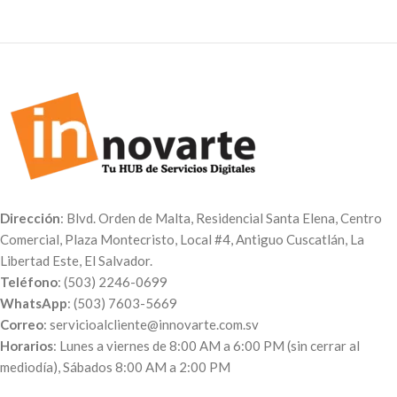
por un costo extra de $5.00.
Impresión directa en Canvas con
marco de madera,
personalizados con la fotografía
o imagen que desees. Crea
diferentes mosaicos creativos,
ideales para decorar tu
habitación, sala u
oficina, también es una bonita
opción de regalo. IVA incluido.
Indicación
: Para personalizar
tus canvas, envíanos tus
Dirección
: Blvd. Orden de Malta, Residencial Santa Elena, Centro
fotografías al
Correo:
Comercial, Plaza Montecristo, Local #4, Antiguo Cuscatlán, La
servicioalcliente@innovarte.com.sv
Libertad Este, El Salvador.
o a nuestro
WhatsApp:
(503)
Teléfono
: (503) 2246-0699
7603-5669
. Puedes realizar el
pago a través de nuestra página
WhatsApp
: (503) 7603-5669
web para poder procesar tu
Correo
: servicioalcliente@innovarte.com.sv
orden. A tu correo te enviaremos
Horarios
: Lunes a viernes de 8:00 AM a 6:00 PM (sin cerrar al
el comprobante de pago, el
mediodía), Sábados 8:00 AM a 2:00 PM
número de pedido y el día en qué
puedes pasar a recogerlos.