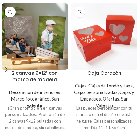
2 canvas 9×12″ con
Caja Corazón
marco de madera
Cajas
,
Cajas de fondo y tapa
,
Decoración de interiores
,
Cajas personalizadas
,
Cajas y
Marco fotográfico
,
San
Empaques
,
Ofertas
,
San
Valentín
Valentín
¡Gran promoción en canvas
Las puedes personalizar con tu
personalizados!
Promoción de
marca o con el diseño que más
2 canvas 9x12 pulgadas con
te guste. Cajas personalizadas
marco de madera, sin caballetes.
medida 11x11.5x7 cm
Puedes incluir mini caballetes