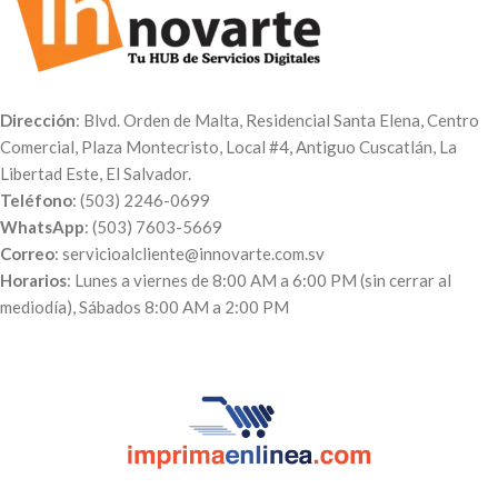
habitación, sala u
oficina, también es una bonita
opción de regalo. IVA incluido.
Indicación
: Para personalizar
tus canvas, envíanos tus
Dirección
: Blvd. Orden de Malta, Residencial Santa Elena, Centro
fotografías al
Correo:
Comercial, Plaza Montecristo, Local #4, Antiguo Cuscatlán, La
servicioalcliente@innovarte.com.sv
Libertad Este, El Salvador.
o a nuestro
WhatsApp:
(503)
Teléfono
: (503) 2246-0699
7603-5669
. Puedes realizar el
pago a través de nuestra página
WhatsApp
: (503) 7603-5669
web para poder procesar tu
Correo
: servicioalcliente@innovarte.com.sv
orden. A tu correo te enviaremos
Horarios
: Lunes a viernes de 8:00 AM a 6:00 PM (sin cerrar al
el comprobante de pago, el
mediodía), Sábados 8:00 AM a 2:00 PM
número de pedido y el día en qué
puedes pasar a recogerlos.