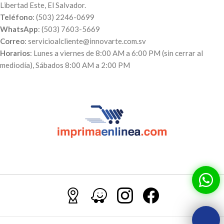
Libertad Este, El Salvador.
o a nuestro
WhatsApp:
(503)
o a nuestro
WhatsApp:
(503)
Teléfono
: (503) 2246-0699
7603-5669
. Puedes realizar el
7603-5669
. Puedes realizar el
pago a través de nuestra página
pago a través de nuestra página
WhatsApp
: (503) 7603-5669
web para poder procesar tu
web para poder procesar tu
Correo
: servicioalcliente@innovarte.com.sv
orden. A tu correo te enviaremos
orden. A tu correo te enviaremos
Horarios
: Lunes a viernes de 8:00 AM a 6:00 PM (sin cerrar al
el comprobante de pago, el
el comprobante de pago, el
mediodía), Sábados 8:00 AM a 2:00 PM
número de pedido y el día en qué
número de pedido y el día en qué
puedes pasar a recogerlos.
puedes pasar a recogerlos.