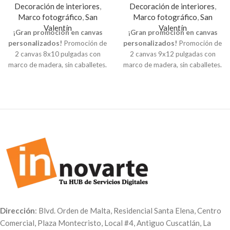
Decoración de interiores
,
Decoración de interiores
,
Marco fotográfico
,
San
Marco fotográfico
,
San
Valentín
Valentín
¡Gran promoción en canvas
¡Gran promoción en canvas
personalizados!
Promoción de
personalizados!
Promoción de
2 canvas 8x10 pulgadas con
2 canvas 9x12 pulgadas con
marco de madera, sin caballetes.
marco de madera, sin caballetes.
Puedes incluir mini caballetes
Puedes incluir mini caballetes
por un costo extra de $5.00.
por un costo extra de $5.00.
Impresión directa en Canvas con
Impresión directa en Canvas con
marco de madera,
marco de madera,
personalizados con la fotografía
personalizados con la fotografía
o imagen que desees. Crea
o imagen que desees. Crea
diferentes mosaicos creativos,
diferentes mosaicos creativos,
ideales para decorar tu
ideales para decorar tu
habitación, sala u
habitación, sala u
oficina, también es una bonita
oficina, también es una bonita
opción de regalo. IVA incluido.
opción de regalo. IVA incluido.
Indicación
: Para personalizar
Indicación
: Para personalizar
tus canvas, envíanos tus
tus canvas, envíanos tus
Dirección
: Blvd. Orden de Malta, Residencial Santa Elena, Centro
fotografías al
Correo:
fotografías al
Correo:
Comercial, Plaza Montecristo, Local #4, Antiguo Cuscatlán, La
servicioalcliente@innovarte.com.sv
servicioalcliente@innovarte.com.sv