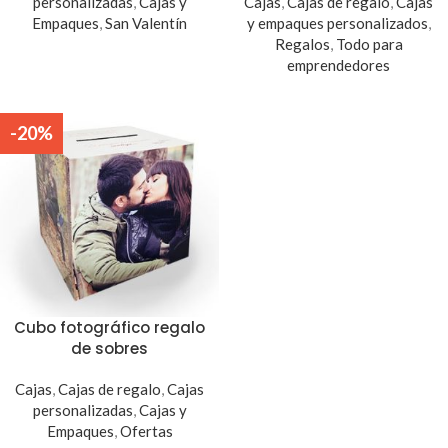
personalizadas
,
Cajas y
Cajas
,
Cajas de regalo
,
Cajas
Empaques
,
San Valentín
y empaques personalizados
,
Regalos
,
Todo para
emprendedores
-20%
Cubo fotográfico regalo
de sobres
Cajas
,
Cajas de regalo
,
Cajas
personalizadas
,
Cajas y
Empaques
,
Ofertas