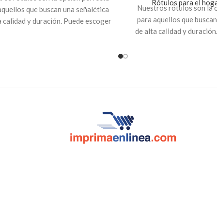
Rótulos para el hoga
Nuestros rótulos son la 
aquellos que buscan una señalética
para aquellos que buscan
a calidad y duración. Puede escoger
de alta calidad y duració
e señales de tránsito, prohibición,
entre señales de tránsit
advertencia e indicación.
advertencia e ind