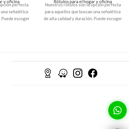
r y oficina
Rótulos para el hogar y oficina
opción perfecta
Nuestros rótulos son la opción perfecta
 una señalética
para aquellos que buscan una señalética
n. Puede escoger
de alta calidad y duración. Puede escoger
o, prohibición,
entre señales de tránsito, prohibición,
icación.
advertencia e indicación.