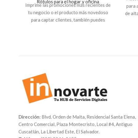
Rótulos para el hogar y oficina
Imprime las promociones más recientes de
para 
tu negocio o el producto más novedoso
de alt
para captar clientes, también puedes
entr
usarlo para eventos como bodas,
cumpleaños y fiestas.
Dirección
: Blvd. Orden de Malta, Residencial Santa Elena,
Centro Comercial, Plaza Montecristo, Local #4, Antiguo
Cuscatlán, La Libertad Este, El Salvador.