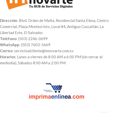
pulgadas al
Correo:
sticker caja blanca de 9x6x4
servicioalcliente@innovarte.com.sv
pulgadas al
Correo:
o a nuestro
WhatsApp:
(503)
servicioalcliente@innovarte.com.sv
7603-5669
. Puedes realizar el
o a nuestro
WhatsApp:
(503)
Dirección
: Blvd. Orden de Malta, Residencial Santa Elena, Centro
pago a través de nuestra página
7603-5669
. Puedes realizar el
Comercial, Plaza Montecristo, Local #4, Antiguo Cuscatlán, La
web para poder procesar tu
pago a través de nuestra página
Libertad Este, El Salvador.
orden. A tu correo te enviaremos
web para poder procesar tu
Teléfono
: (503) 2246-0699
el comprobante de pago, el
orden. A tu correo te enviaremos
número de pedido y el día en qué
el comprobante de pago, el
WhatsApp
: (503) 7603-5669
puedes pasar a recogerlo. Luego
número de pedido y el día en qué
Correo
: servicioalcliente@innovarte.com.sv
te enviaremos el diseño de cómo
puedes pasar a recogerlo. Luego
Horarios
: Lunes a viernes de 8:00 AM a 6:00 PM (sin cerrar al
quedará y una vez aprobado se
te enviaremos el diseño de cómo
mediodía), Sábados 8:00 AM a 2:00 PM
imprime.
quedará y una vez aprobado se
imprime.