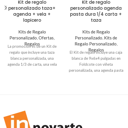
Kit de regalo
Kit de regalo
personalizado taza+
personalizado agenda
agenda + vela +
pasta dura 1/4 carta +
lapicero
taza
Kits de Regalo
Kits de Regalo
Personalizado
,
Ofertas
,
Personalizado
,
Kits de
Regalos
Regalo Personalizado
,
La promoción es de un Kit de
Regalos
regalo que incluye una taza
El Kit de regalo incluye una caja
blanca personalizada, una
blanca de 9x6x4 pulgadas en
agenda 1/3 de carta, una vela
Foldcote con viñeta
con viñeta personalizada y
personalizada, una agenda pasta
lapicero. Perfecto para
dura tamaño 1/4 de carta y taza
ocasiones especiales como
blanca personalizada. Perfecto
cumpleaños, eventos o para tu
para ocasiones especiales como
marca.
Indicación
: Para
cumpleaños, eventos o para
personalizar tu kit taza+ agenda
promocionar tu marca.
un cuarto de carta+ vela+
Indicación
: Para personalizar tu
lapicero, envíanos el diseño,
kit con agenda pasta dura 1/4 +
logo, texto, frase y el diseño del
taza, envíanos el diseño, logo,
sticker caja blanca de 6x6x4
texto, frase y el diseño del