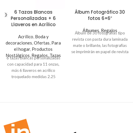
6 Tazas Blancas
Álbum Fotográfico 30
Personalizadas + 6
fotos 6×6″
Llaveros en Acrílico
Álbumes
,
Regalos
Álbum de 30 fotografías tipo
Acrílico
,
Boda y
revista con pasta dura laminada
decoraciones
,
Ofertas
,
Para
mate o brillante, las fotografías
el hogar
,
Productos
se imprimirán en papel de revista
Nostálgicos
,
Regalos
,
Tazas
6 tazas blancas personalizadas
de alta calidad, la manera más
con capacidad para 11 onzas,
original de organizar tus
más 6 llaveros en acrílico
fotografías impresas y
troquelado medidas 2.25
mantenerlas en el tiempo.
pulgadas con impresión
Mostrar las fotos de tu último
personalizada.
viaje, de tu más reciente evento
familiar o de algún proyecto
Es un hermoso regalo que
personal será mucho más
puedes obsequiar con tus
interesante con un photobook.
propios diseños.