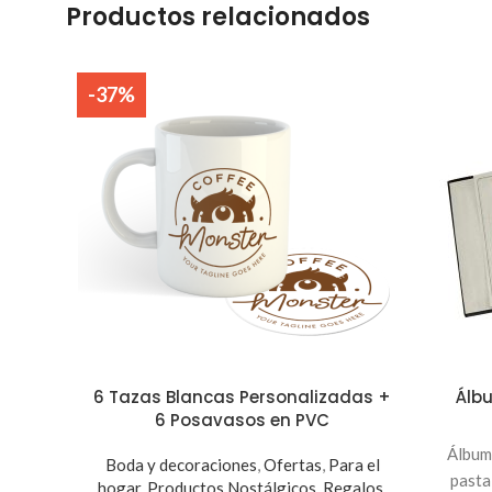
Productos relacionados
-37%
6 Tazas Blancas Personalizadas +
Álbu
6 Posavasos en PVC
Álbum 
Boda y decoraciones
,
Ofertas
,
Para el
pasta
hogar
,
Productos Nostálgicos
,
Regalos
,