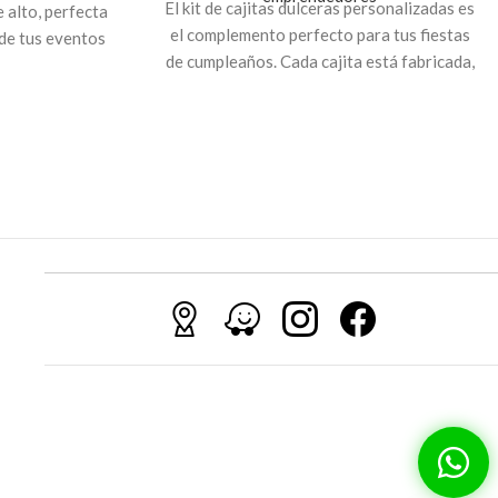
El kit de cajitas dulceras personalizadas es
 alto, perfecta
el complemento perfecto para tus fiestas
de tus eventos
de cumpleaños. Cada cajita está fabricada,
o personal.
asegurando resistencia y calidad. Estas
cajitas son ideales para contener
pequeños obsequios o dulces. Sorprende a
tus invitados con estas encantadoras
cajitas personalizadas, donde podemos
imprimirte la temática de tu celebración.