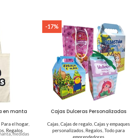
-17%
da en manta
Cajas Dulceras Personalizadas
,
Para el hogar
,
Cajas
,
Cajas de regalo
,
Cajas y empaques
os
,
Regalos
personalizados
,
Regalos
,
Todo para
manta, medidas
emprendedores