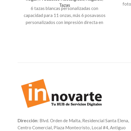
foto
Tazas
6 tazas blancas personalizadas con
revi
capacidad para 11 onzas, más 6 posavasos
orig
personalizados con impresión directa en
impr
PVC de 3mm con dimensiones de 4
Mostra
pulgadas y pueden ser circulares o
más r
rectangulares.
pr
i
Es un hermoso regalo que puedes
obsequiar con tus propios diseños.
Dirección
: Blvd. Orden de Malta, Residencial Santa Elena,
Centro Comercial, Plaza Montecristo, Local #4, Antiguo