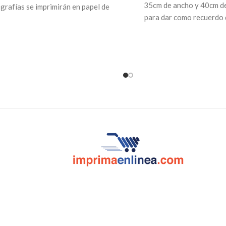
35cm de ancho y 40cm de
grafías se imprimirán en papel de
para dar como recuerdo 
sta de alta calidad, la manera más
especiales o para us
inal de organizar tus fotografías
esas y mantenerlas en el tiempo.
r las fotos de tu último viaje, de tu
eciente evento familiar o de algún
oyecto personal será mucho más
nteresante con un photobook.