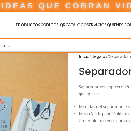
IDEAS QUE COBRAN VI
PRODUCTOS
CÓDIGOS QR
CATÁLOGO
SERVICIOS
QUIÉNES S
Inicio
Regalos
Separador 
Separador
Separador con lapicero. Pue
que gustes.
Medidas del separador: 7
Material de papel foldcote
Un regalo perfecto para oc