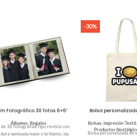
-30%
m Fotográfico 30 fotos 6×6″
Bolsa personaliza
Álbumes
,
Regalos
Bolsas
,
Impresión Textil
de 30 fotografías tipo revista con
Productos Nostálgic
Bolsa personalizada en 
 dura laminada mate o brillante, las