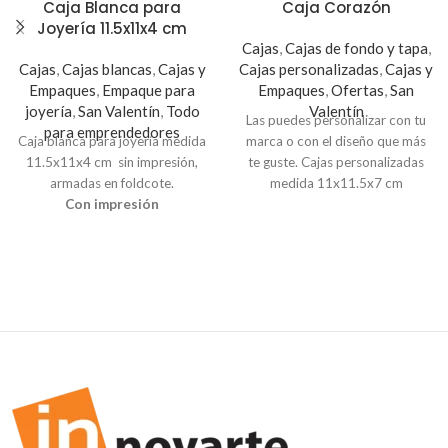
Caja Blanca para
Caja Corazón
Joyería 11.5x11x4 cm
Cajas
,
Cajas de fondo y tapa
,
Cajas
,
Cajas blancas
,
Cajas y
Cajas personalizadas
,
Cajas y
Empaques
,
Empaque para
Empaques
,
Ofertas
,
San
joyería
,
San Valentín
,
Todo
Valentín
Las puedes personalizar con tu
para emprendedores
Caja blanca para joyería medida
marca o con el diseño que más
11.5x11x4 cm sin impresión,
te guste. Cajas personalizadas
armadas en foldcote.
medida 11x11.5x7 cm
Con impresión
Pedidos de 12 unidades $0.50
c/u
Sin impresión
Pedidos de 12 unidades $0.35
c/u