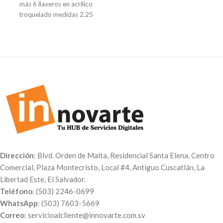
más 6 llaveros en acrílico
habitación, sala u oficina.
troquelado medidas 2.25
pulgadas con impresión
personalizada.
Es un hermoso regalo que
puedes obsequiar con tus
propios diseños.
Dirección
: Blvd. Orden de Malta, Residencial Santa Elena, Centro
Comercial, Plaza Montecristo, Local #4, Antiguo Cuscatlán, La
Libertad Este, El Salvador.
Teléfono
: (503) 2246-0699
WhatsApp
: (503) 7603-5669
Correo
: servicioalcliente@innovarte.com.sv