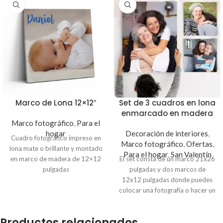
Marco de Lona 12×12″
Set de 3 cuadros en lona
enmarcado en madera
Marco fotográfico
,
Para el
hogar
Decoración de interiores
,
Cuadro fotográfico impreso en
Marco fotográfico
,
Ofertas
,
lona mate o brillante y montado
Para el hogar
,
San Valentín
en marco de madera de 12×12
El set consta de un marco 21x26
pulgadas
pulgadas y dos marcos de
Puedes imprimir una fotografía
12x12 pulgadas donde puedes
o hacer un collage con imágenes
colocar una fotografía o hacer un
La fotografía de tu elección se
collage con imágenes para
imprimirá en lona mate o
guardar el recuerdo de ese día
Productos relacionados
brillante
especial con tu familia, amigos o