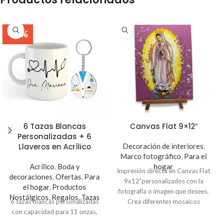
tu pareja. La imagen se imprime
en lona mate especial, la puedes
limpiar fácilmente y absorbe la
-26%
luz.
6 Tazas Blancas
Canvas Flat 9×12″
Personalizadas + 6
Llaveros en Acrílico
Decoración de interiores
,
Marco fotográfico
,
Para el
Acrílico
,
Boda y
hogar
Impresión directa en Canvas Flat
decoraciones
,
Ofertas
,
Para
9x12"personalizados con la
el hogar
,
Productos
fotografía o imagen que desees.
Nostálgicos
,
Regalos
,
Tazas
6 tazas blancas personalizadas
Crea diferentes mosaicos
con capacidad para 11 onzas,
creativos, ideal para decorar tu