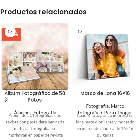
Productos relacionados
-33%
Álbum Fotográfico de 50
Marco de Lona 16×16
Fotos
Fotografía
,
Marco
Álbumes
,
Fotografía
fotográfico
,
Para el hogar
Álbum de 50 fotografías tipo
Cuadro fotográfico impreso en
revista con pasta dura laminada
lona mate o brillante y montado
mate, las fotografías se
en marco de madera de 16×16
imprimirán en papel de revista
pulgadas