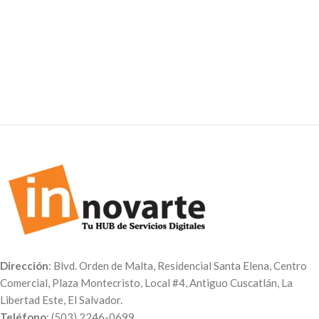
de alta calidad, la manera más
Puedes imprimir una fotografía
original de organizar tus
o hacer un collage con imágenes
fotografías impresas y
La fotografía de tu elección se
mantenerlas en el tiempo.
imprimirá en lona mate o
Mostrar las fotos de tu último
brillante
viaje, de tu más reciente evento
familiar o de algún proyecto
personal será mucho más
interesante con un photobook.
Dirección
: Blvd. Orden de Malta, Residencial Santa Elena, Centro
Comercial, Plaza Montecristo, Local #4, Antiguo Cuscatlán, La
Libertad Este, El Salvador.
Teléfono
: (503) 2246-0699