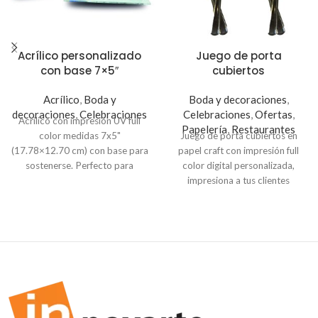
Acrílico personalizado
Juego de porta
con base 7×5″
cubiertos
Acrílico
,
Boda y
Boda y decoraciones
,
decoraciones
,
Celebraciones
Celebraciones
,
Ofertas
,
Acrílico con impresión UV full
Papelería
,
Restaurantes
color medidas 7x5"
Juego de porta cubiertos en
(17.78×12.70 cm) con base para
papel craft con impresión full
sostenerse. Perfecto para
color digital personalizada,
regalos, eventos, celebraciones
impresiona a tus clientes
o decoración del hogar.
colocando tu marca en cada
detalle. Precios incluye IVA.
100 unidades
$0.45 c/u
$0.39
c/u
500 unidades
$0.15 c/u
$0.09
c/u
1,000 unidades $0.08 c/u