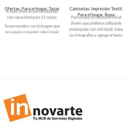
Ofertas
,
Para el hogar
,
Tazas
Camisetas
,
Impresión Textil
,
6 tazas blancas personalizadas
Para el hogar
,
Ropa
con capacidad para 11 onzas.
Personaliza tu camiseta con el
diseño que prefieras utilizando
Se personaliza con la imagen que
estampado con vinil textil. Sube
nos envíes o puedes seleccionar
tus fotografías y agrega el texto
de nuestros diseños, se imprimen
que prefieras, o puedes
por medio de un proceso
seleccionar alguno de los
llamado Sublimación
diseños predefinidos.
(impresión por transferencia
térmica).