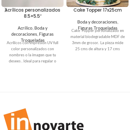
Acrílicos personalizados
Cake Topper 17x25cm
8.5×5.5″
Boda y decoraciones
,
Acrílico
,
Boda y
Figuras Troqueladas
Cake Topper personalizado en
decoraciones
,
Figuras
material biodegradable MDF de
Troqueladas
Acrílicos con impresión UV full
3mm de grosor. La pieza mide
color personalizados con
25 cms de altura y 17 cms
nombres o la imagen que tu
ancho. Haz la compra en linea y
desees . Ideal para regalar o
envía al correo
adornar tu hogar
servicioalcliente@innovarte.com.sv
el texto que deseas colocar.