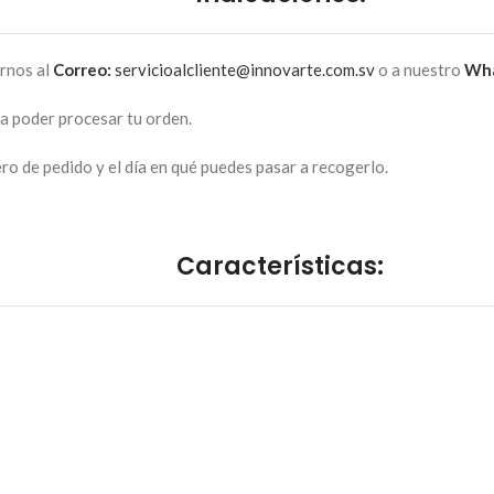
irnos al
Correo:
servicioalcliente@innovarte.com.sv
o a nuestro
Wha
ra poder procesar tu orden.
o de pedido y el día en qué puedes pasar a recogerlo.
Características: