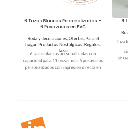
6 Tazas Blancas Personalizadas +
6 
6 Posavasos en PVC
Bod
Boda y decoraciones
,
Ofertas
,
Para el
Taza 
hogar
,
Productos Nostálgicos
,
Regalos
,
Tazas
Es
6 tazas blancas personalizadas con
obseq
capacidad para 11 onzas, más 6 posavasos
personalizados con impresión directa en
PVC de 3mm con dimensiones de 4
Emp
pulgadas y pueden ser circulares o
pu
rectangulares.
Es un hermoso regalo que puedes
obsequiar con tus propios diseños.