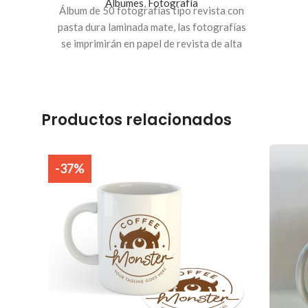
Álbumes
,
Fotografía
Álbum de 50 fotografías tipo revista con
pasta dura laminada mate, las fotografías
se imprimirán en papel de revista de alta
calidad, la manera más original de
organizar tus fotografías impresas y
mantenerlas en el tiempo. Mostrar las
fotos de tu último viaje, de tu más reciente
Productos relacionados
evento familiar o de algún proyecto
personal será mucho más interesante con
un photobook.
-37%