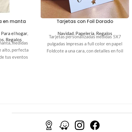
da en manta
Tarjetas con Foil Dorado
,
Para el hogar
,
Navidad
,
Papelería
,
Regalos
Tarjetas personalizadas medidas 5X7
os
,
Regalos
manta, medidas
pulgadas impresas a full color en papel
 alto, perfecta
Foldcote a una cara, con detalles en foil
de tus eventos
dorado, que le darán un toque elegante y
o personal.
especial, ideales para invitaciones de
boda, tarjetas empresariales o tarjetas de
regalo.
Indicación
: Para personalizar envíanos el
texto al
Correo:
servicioalcliente@innovarte.com.sv
o a
nuestro
WhatsApp:
(503) 7603-5669
.
Puedes realizar el pago a través de
nuestra página web para poder procesar
tu orden. A tu correo te enviaremos el