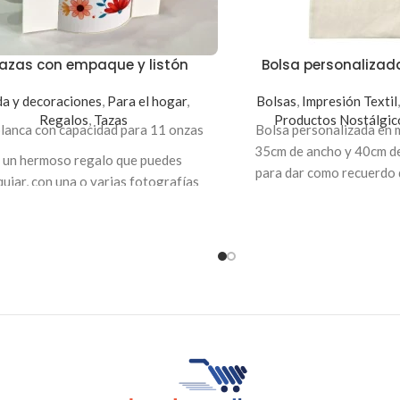
tazas con empaque y listón
Bolsa personaliza
a y decoraciones
,
Para el hogar
,
Bolsas
,
Impresión Textil
Regalos
,
Tazas
Productos Nostálgic
blanca con capacidad para 11 onzas
Bolsa personalizada en 
35cm de ancho y 40cm de
 un hermoso regalo que puedes
para dar como recuerdo 
uiar, con una o varias fotografías
especiales o para us
puedes crear tu propio diseño.
aque en foldcote sin impresión,
edes consultar por los colores
disponibles de listón.