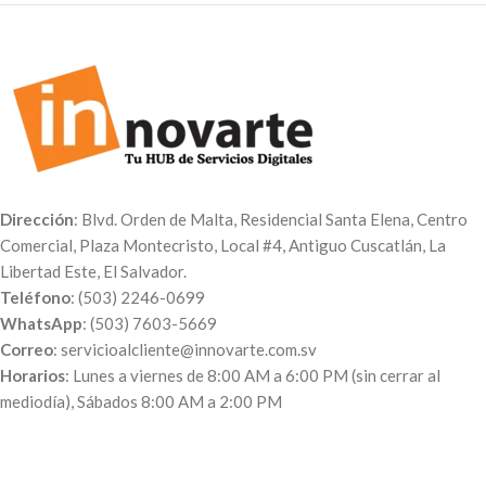
agrega a la carretilla).
Pedidos de 50 cajas precio
Pedidos de 100 cajas - $0.38 c/u
unitario $2.00 c/u
Pedidos de 50 cajas - $0.46 c/u
Pedidos de 25 cajas precio
Pedidos de 25 cajas - $0.60 c/u
unitario $2.25 c/u
Pedidos de 5 cajas - $0.75 c/u
Dirección
: Blvd. Orden de Malta, Residencial Santa Elena, Centro
Comercial, Plaza Montecristo, Local #4, Antiguo Cuscatlán, La
Libertad Este, El Salvador.
Teléfono
: (503) 2246-0699
WhatsApp
: (503) 7603-5669
Correo
: servicioalcliente@innovarte.com.sv
Horarios
: Lunes a viernes de 8:00 AM a 6:00 PM (sin cerrar al
mediodía), Sábados 8:00 AM a 2:00 PM