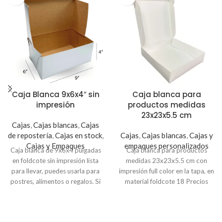
Caja Blanca 9x6x4″ sin
Caja blanca para
impresión
productos medidas
23x23x5.5 cm
Cajas
,
Cajas blancas
,
Cajas
de repostería
,
Cajas en stock
,
Cajas
,
Cajas blancas
,
Cajas y
Cajas y Empaques
empaques personalizados
Caja blanca de 9x6x4 pulgadas
Caja blanca para productos
en foldcote sin impresión lista
medidas 23x23x5.5 cm con
para llevar, puedes usarla para
impresión full color en la tapa, en
postres, alimentos o regalos. Si
material foldcote 18 Precios
necesitas personalizarla puedes
incluyen IVA.
colocarle una viñeta o sticker
Pedidos de 100 cajas precio
(busca en la secciónde Viñetas y
unitario $1.75 c/u