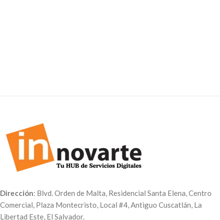
dar a conocer información a tus
imágenes o fotografías de tu
clientes. Hechos en
Papel
selección en papel adhesivo
foldcote con paleta de madera.
brillante, una por cada cara.
Puedes colocar el logo de tu
empresa, menú, QR, datos de tu
negocio o tus redes sociales.
Precios con IVA incluido
Paquete de 100 unidades
$50.00
$32.00
Paquete de 250 unidades
$80.00
$57.50
Dirección
: Blvd. Orden de Malta, Residencial Santa Elena, Centro
Comercial, Plaza Montecristo, Local #4, Antiguo Cuscatlán, La
Libertad Este, El Salvador.