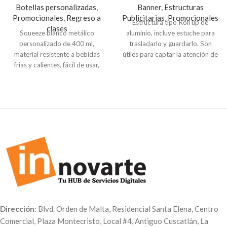
Botellas personalizadas
,
Banner
,
Estructuras
Promocionales
,
Regreso a
Publicitarias
,
Promocionales
Estructura tipo Roll up de
clases
Squeeze blanco metálico
aluminio, incluye estuche para
personalizado de 400 ml,
trasladarlo y guardarlo. Son
material resistente a bebidas
útiles para captar la atención de
frias y calientes, fácil de usar,
clientes potenciales y tiene la
ideal para camping, senderismo,
ventaja de ser desmontable y
viajes y para usar en casa u
liviana. Puedes incluir lona de
oficina.
Indicaciones
: para
0.80cm de ancho 2mts de altura
personalizar tu Squeeze
por un costo adicional. El precio
envíanos la fotografía y texto al
incluye iva.
correo
servicioalcliente@innovarte.com.sv.
Realiza el pago y recibirás por
correo el número de pedido, ahí
puedes adjuntar tus archivos y
posteriormente te enviaremos el
arte de cómo quedará tu
Squeeze para que la apruebes.
Dirección
: Blvd. Orden de Malta, Residencial Santa Elena, Centro
Comercial, Plaza Montecristo, Local #4, Antiguo Cuscatlán, La