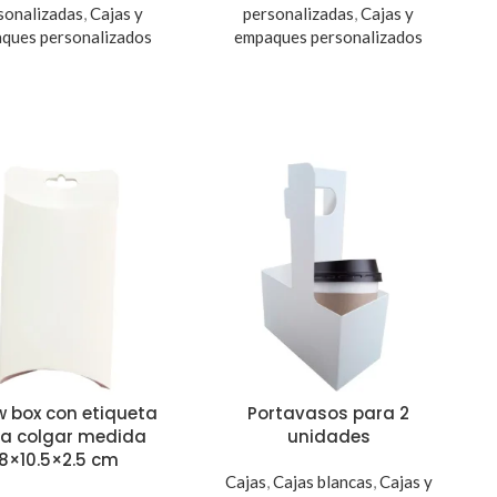
sonalizadas
,
Cajas y
personalizadas
,
Cajas y
ques personalizados
empaques personalizados
ow box con etiqueta
Portavasos para 2
a colgar medida
unidades
8×10.5×2.5 cm
Cajas
,
Cajas blancas
,
Cajas y