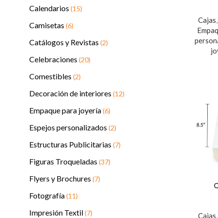
Calendarios
(15)
Cajas
Camisetas
(6)
Empaq
person
Catálogos y Revistas
(2)
jo
Celebraciones
(20)
Comestibles
(2)
Decoración de interiores
(12)
Empaque para joyería
(6)
Espejos personalizados
(2)
Estructuras Publicitarias
(7)
Figuras Troqueladas
(37)
Flyers y Brochures
(7)
C
Fotografía
(11)
Impresión Textil
(7)
Cajas