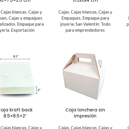
10×7.5×3.5 cm
11.5x11x4 cm
,
Cajas blancas
,
Cajas y
Cajas
,
Cajas blancas
,
Cajas y
ues
,
Cajas y empaques
Empaques
,
Empaque para
alizados
,
Empaque para
joyería
,
San Valentín
,
Todo
p
yería
,
Exportación
para emprendedores
aja kraft back
Caja lonchera sin
8.5×8.5×2″
impresión
,
Cajas blancas
,
Cajas y
Cajas
,
Cajas blancas
,
Cajas y