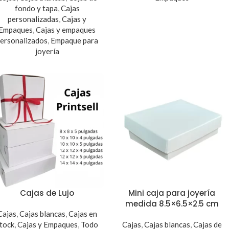
fondo y tapa
,
Cajas
personalizadas
,
Cajas y
Empaques
,
Cajas y empaques
ersonalizados
,
Empaque para
joyería
Cajas de Lujo
Mini caja para joyería
medida 8.5×6.5×2.5 cm
Cajas
,
Cajas blancas
,
Cajas en
tock
,
Cajas y Empaques
,
Todo
Cajas
,
Cajas blancas
,
Cajas de