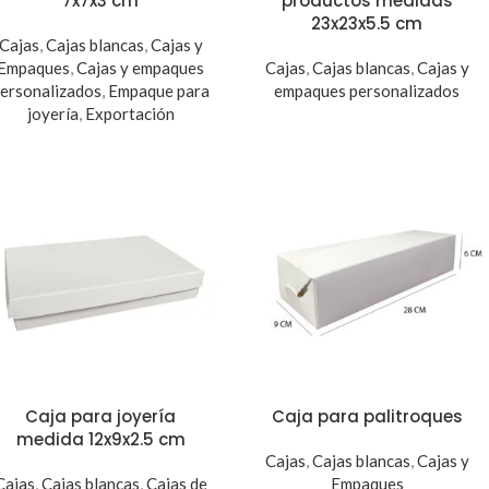
7x7x3 cm
productos medidas
23x23x5.5 cm
Cajas
,
Cajas blancas
,
Cajas y
Empaques
,
Cajas y empaques
Cajas
,
Cajas blancas
,
Cajas y
ersonalizados
,
Empaque para
empaques personalizados
joyería
,
Exportación
Caja para joyería
Caja para palitroques
medida 12x9x2.5 cm
Cajas
,
Cajas blancas
,
Cajas y
Cajas
,
Cajas blancas
,
Cajas de
Empaques