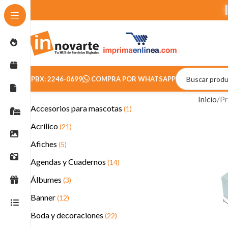
PBX: 2246-0699
COMPRA POR WHATSAPP
Inicio
Pr
Accesorios para mascotas
(1)
Acrílico
(21)
Afiches
(5)
Agendas y Cuadernos
(14)
Álbumes
(3)
Banner
(12)
Boda y decoraciones
(22)