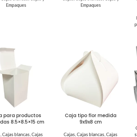
Empaques
Empaques
p
a para productos
Caja tipo flor medida
das 8.5×8.5×15 cm
9x9x8 cm
s
,
Cajas blancas
,
Cajas
Cajas
,
Cajas blancas
,
Cajas
s