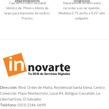
emprendedores
religiosos
Caja de 50 rollos de papel
Separadores de libro para
térmico de 79mm x 64mts de
recordar a un ser querido.
largo para impresión de recibos.
Medidas:2.75 ancho x 4.25" alto
Precios:
pulgadas
Pedidos de 50 unidades a $1.59
Material Foldcote 12
c/u
Impresión a full color tiro y retiro
Pedidos de 500 unidades a
(ambos lados)
$1.35 c/u
Compra mínima de 50 unidades,
equivalente a una caja. Para
otras medidas y cantidades
puede contactarnos a nuestro
Correo:
servicioalcliente@innovarte.com.sv
o vía
WhatsApp:
(503) 7603-
5669
.
Dirección
: Blvd. Orden de Malta, Residencial Santa Elena, Centro
Comercial, Plaza Montecristo, Local #4, Antiguo Cuscatlán, La
Libertad Este, El Salvador.
Teléfono
: (503) 2246-0699