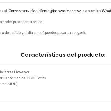
os al
Correo:
servicioalcliente@innovarte.com.sv
o a nuestro
What
ra poder procesar tu orden.
o de pedido y el día en qué puedes pasar a recogerlo.
Características del producto:
la letras
I love you
 brillante medida 11×15 cmts
o como MDF)