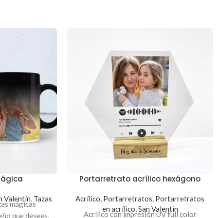
Mágica
Portarretrato acrílico hexágono
n Valentín
,
Tazas
Acrílico
,
Portarretratos
,
Portarretratos
zas mágicas
en acrílico
,
San Valentín
Acrílico con impresión UV full color
eño que desees,