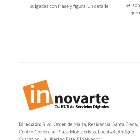
person
pulgadas con frase y figura. Un detalle
que 
perfecto para tu pareja
c
habitac
pe
serv
nuest
realiza
web p
corre
pago, 
Dirección
: Blvd. Orden de Malta, Residencial Santa Elena,
Centro Comercial, Plaza Montecristo, Local #4, Antiguo
Cuscatlán, La Libertad Este, El Salvador.