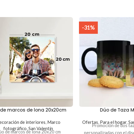
-31%
 de marcos de lona 20x20cm
Dúo de Taza 
coración de interiores
,
Marco
Ofertas
,
Para el hogar
,
Sa
Promoción de dos ta
fotográfico
,
San Valentín
o de marcos de lona 20x20 cm
personalizadas con el dis