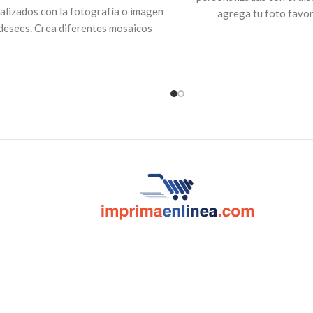
alizados con la fotografía o imagen
agrega tu foto favori
desees. Crea diferentes mosaicos
Son tazas negras con asa 
reativos, ideal para decorar tu
11oz, revelan el
ión, sala u oficina.
Indicación
: Para
personalizado
cuando r
rsonalizar tu marco, envíanos la
fotografía al correo:
icioalcliente@innovarte.com.sv
o a
ro WhatsApp: 7603-5669. Puedes
r el pago a través de nuestra página
ara poder procesar tu orden. A tu
o te enviaremos el comprobante de
el número de pedido y el día en qué
puedes pasar a recogerlo.