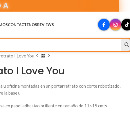
DA
OMOS
CONTÁCTENOS
REVIEWS
retrato I Love You
ato I Love You
sa u oficina montadas en un portarretrato con corte robotizado,
e la base).
esa en papel adhesivo brillante en tamaño de 11×15 cmts.