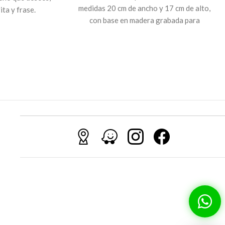
medidas 20 cm de ancho y 17 cm de alto,
ta y frase.
con base en madera grabada para
y capacidad para
sostenerse. Perfecto para regalos,
 diseño
eventos, celebraciones o decoración del
eciben calor.
hogar.