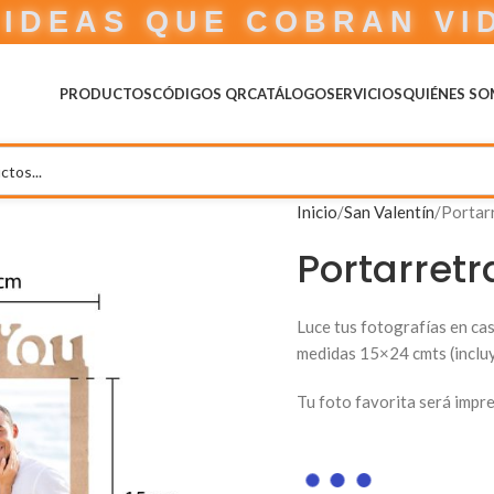
IDEAS QUE COBRAN VI
PRODUCTOS
CÓDIGOS QR
CATÁLOGO
SERVICIOS
QUIÉNES S
Inicio
San Valentín
Portar
Portarretr
Luce tus fotografías en ca
medidas 15×24 cmts (incluy
Tu foto favorita será impr