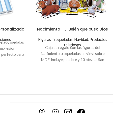
personalizado
Nacimiento – El Belén que puso Dios
ciones
Figuras Troqueladas
,
Navidad
,
Productos
quelado medidas
religiosos
Caja de regalo con las figuras del
impresión
Nacimiento troqueladas en vinyl sobre
o perfecto para
MDF, incluye pesebre y 10 piezas: San
iales.
José, María, el niño, Jesús, buey, burro, 2
ovejas, ángel y la estrella. "El Belén que
puso Dios" es un hermoso regalo que
puedes dar a tus seres queridos, incluye
caja de 14 pulgadas personalizada con
impresión en tapadera.
Indicación
: Para
personalizar la caja, envíanos el texto a
servicioalcliente@innovarte.com.sv
o a