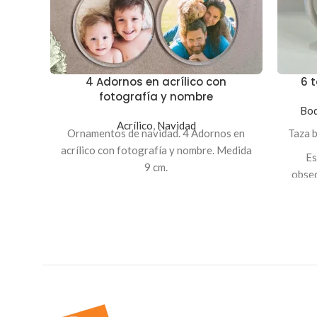
4 Adornos en acrílico con
6 
fotografía y nombre
Bod
Acrílico
,
Navidad
Ornamentos de navidad. 4 Adornos en
Taza 
acrílico con fotografía y nombre. Medida
Es
9 cm.
obseq
Emp
pu