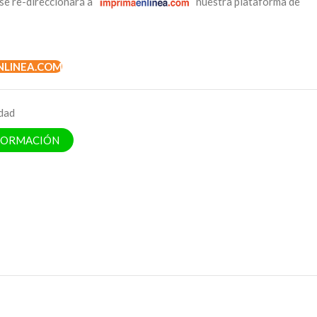
se re-direccionará a
nuestra plataforma de
NLINEA.COM
dad
NFORMACIÓN