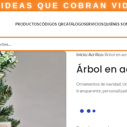
IDEAS QUE COBRAN VI
PRODUCTOS
CÓDIGOS QR
CATÁLOGO
SERVICIOS
QUIÉNES S
Inicio
Acrílico
Árbol en acr
Árbol en a
Ornamentos de navidad. Un a
transparente, personalizad