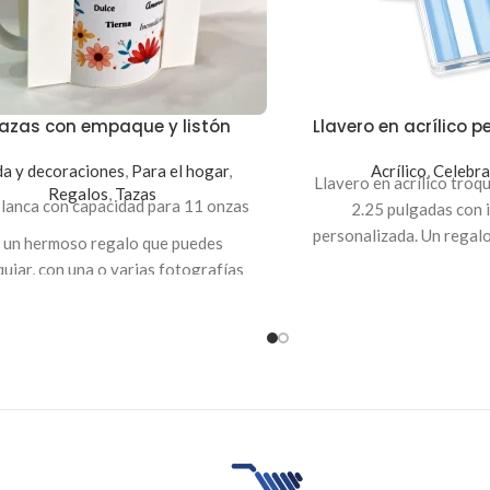
tazas con empaque y listón
Llavero en acrílico 
a y decoraciones
,
Para el hogar
,
Acrílico
,
Celebra
Llavero en acrílico tro
Regalos
,
Tazas
blanca con capacidad para 11 onzas
2.25 pulgadas con 
personalizada. Un regal
 un hermoso regalo que puedes
ocasiones espec
uiar, con una o varias fotografías
puedes crear tu propio diseño.
aque en foldcote sin impresión,
edes consultar por los colores
disponibles de listón.