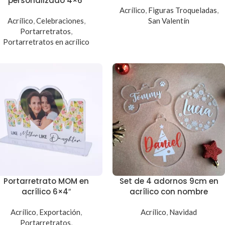
personalizado 4×6″
Acrílico
,
Figuras Troqueladas
,
Acrílico
,
Celebraciones
,
San Valentín
Portarretratos
,
Portarretratos en acrílico
Portarretrato MOM en
Set de 4 adornos 9cm en
acrílico 6×4″
acrílico con nombre
Acrílico
,
Exportación
,
Acrílico
,
Navidad
Portarretratos
,