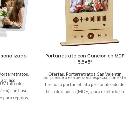
ersonalizado
Portarretrato con Canción en MDF
5.5×8″
Portarretratos
,
Ofertas
,
Portarretratos
,
San Valentín
Sorprende a esa persona especial con este
acrílico
UV full color
hermoso portarretrato personalizado de
2 cm) con base
fibra de madera (MDF), para exhibirlo en
o para regalos,
casa u oficina.
invitaciones o
dicación
: Para
x6", envíanos la
rreo: