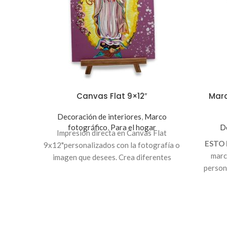
Canvas Flat 9×12″
Marc
Decoración de interiores
,
Marco
fotográfico
,
Para el hogar
De
Impresión directa en Canvas Flat
ESTO 
9x12"personalizados con la fotografía o
marc
imagen que desees. Crea diferentes
person
mosaicos creativos, ideal para decorar tu
que 
habitación, sala u oficina.
c