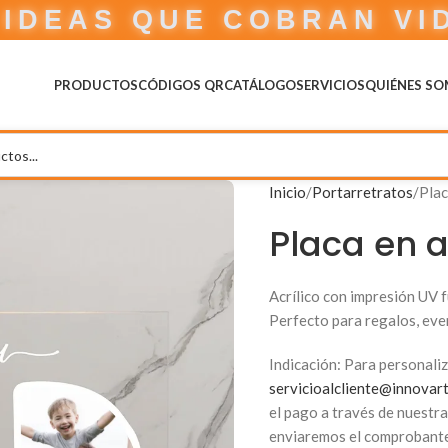
IDEAS QUE COBRAN VI
PRODUCTOS
CÓDIGOS QR
CATÁLOGO
SERVICIOS
QUIÉNES S
Inicio
Portarretratos
Plac
Placa en a
Acrílico con impresión UV 
Perfecto para regalos, eve
Indicación: Para personaliz
servicioalcliente@innovar
el pago a través de nuestr
enviaremos el comprobante 