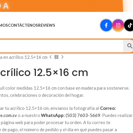
DA
OMOS
CONTÁCTENOS
REVIEWS
a en acrílico 12.5×16 cm
crílico 12.5×16 cm
full color medidas 12.5×16 cm con base en madera para sostenerse.
ntos, celebraciones o decoración del hogar.
ar tu acrílico 12.5×16 cm, envíanos la fotografía al
Correo:
te.com.sv
o a nuestro
WhatsApp:
(503) 7603-5669
. Puedes realizar
a página web para poder procesar tu orden. A tu correo te
de pago, el número de pedido y el día en qué puedes pasar a