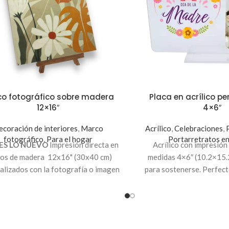
o fotográfico sobre madera
Placa en acrílico p
12×16″
4×6″
coración de interiores
,
Marco
Acrílico
,
Celebraciones
,
fotográfico
,
Para el hogar
Portarretratos en 
ES LO NUEVO
Impresión directa en
Acrílico con impresión 
os de madera 12x16" (30x40 cm)
medidas 4×6″ (10.2×15.
alizados con la fotografía o imagen
para sostenerse. Perfect
desees. Crea diferentes mosaicos
eventos, celebraciones, 
reativos, ideal para decorar tu
decoración del hogar.
In
habitación, sala u oficina.
personalizar tu acrílico 4
fotografía al
Co