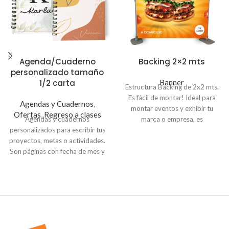
Agenda/Cuaderno
Backing 2×2 mts
personalizado tamaño
1/2 carta
Banner
Estructura Backing de 2x2 mts.
Es fácil de montar! Ideal para
Agendas y Cuadernos
,
montar eventos y exhibir tu
Ofertas
,
Regreso a clases
Agendas y cuadernos
marca o empresa, es
personalizados para escribir tus
oportunidad para
proyectos, metas o actividades.
posicionamiento con la
Son páginas con fecha de mes y
impresión de un banner
día para facilitarte en tu
llamativo, captarás la atención
planificación diaria y semanal.
del cliente y llegarás a más
Medida 1/2 carta , sube tu
compradores potenciales. El
imagen y crea tu propia agenda
precio incluye la impresión
o cuaderno
personalizada del banner y la
estructura. Puedes reutilizar la
estructura y solo cambiar la lona