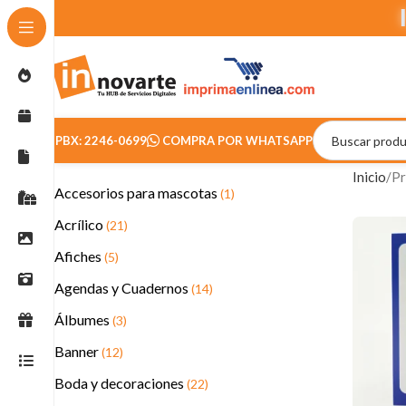
PBX: 2246-0699
COMPRA POR WHATSAPP
Inicio
Pr
Accesorios para mascotas
(1)
Acrílico
(21)
Afiches
(5)
Agendas y Cuadernos
(14)
Álbumes
(3)
Banner
(12)
Boda y decoraciones
(22)