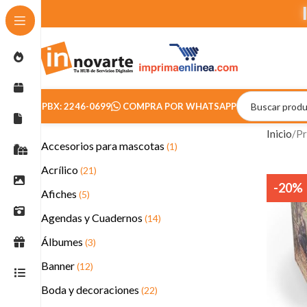
PBX: 2246-0699
COMPRA POR WHATSAPP
Inicio
Pr
Accesorios para mascotas
(1)
Acrílico
(21)
-20%
Afiches
(5)
Agendas y Cuadernos
(14)
Álbumes
(3)
Banner
(12)
Boda y decoraciones
(22)