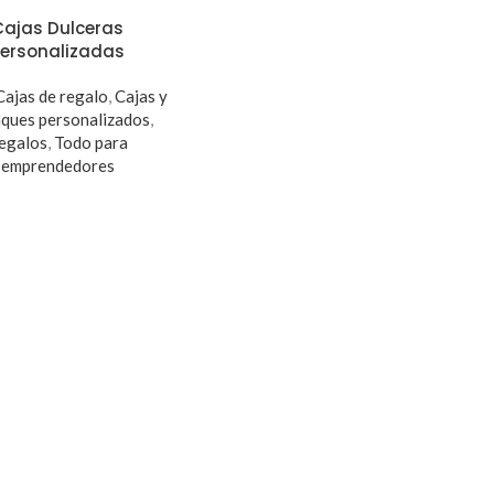
Cajas Dulceras
Personalizadas
Cajas de regalo
,
Cajas y
ques personalizados
,
egalos
,
Todo para
emprendedores