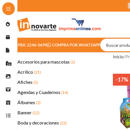
PBX: 2246-0699
COMPRA POR WHATSAPP
Inicio
Pr
Accesorios para mascotas
(1)
Acrílico
(21)
-17%
Afiches
(5)
Agendas y Cuadernos
(14)
Álbumes
(3)
Banner
(12)
Boda y decoraciones
(22)