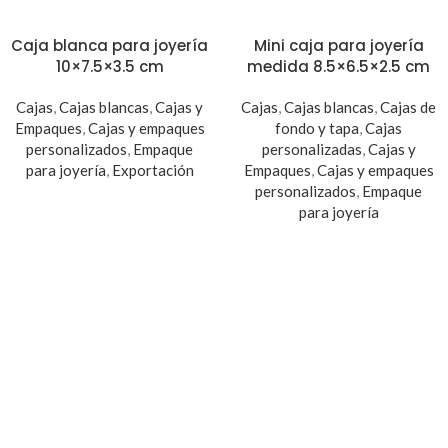
Caja blanca para joyería
Mini caja para joyería
10×7.5×3.5 cm
medida 8.5×6.5×2.5 cm
Cajas
,
Cajas blancas
,
Cajas y
Cajas
,
Cajas blancas
,
Cajas de
Empaques
,
Cajas y empaques
fondo y tapa
,
Cajas
personalizados
,
Empaque
personalizadas
,
Cajas y
para joyería
,
Exportación
Empaques
,
Cajas y empaques
personalizados
,
Empaque
para joyería