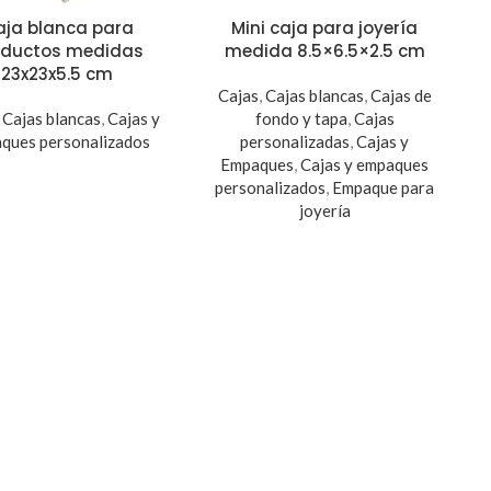
aja blanca para
Mini caja para joyería
oductos medidas
medida 8.5×6.5×2.5 cm
23x23x5.5 cm
Cajas
,
Cajas blancas
,
Cajas de
,
Cajas blancas
,
Cajas y
fondo y tapa
,
Cajas
ques personalizados
personalizadas
,
Cajas y
Empaques
,
Cajas y empaques
personalizados
,
Empaque para
joyería