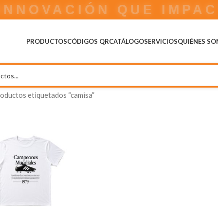
IDEAS QUE COBRAN VI
PRODUCTOS
CÓDIGOS QR
CATÁLOGO
SERVICIOS
QUIÉNES S
oductos etiquetados “camisa”