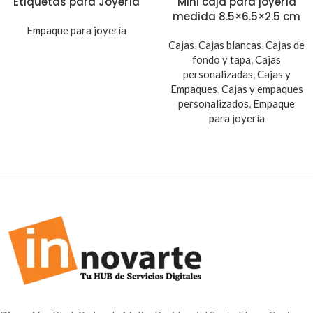
Etiquetas para Joyería
Mini caja para joyería
medida 8.5×6.5×2.5 cm
Empaque para joyería
Cajas
,
Cajas blancas
,
Cajas de
fondo y tapa
,
Cajas
personalizadas
,
Cajas y
Empaques
,
Cajas y empaques
personalizados
,
Empaque
para joyería