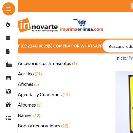
PBX: 2246-0699
COMPRA POR WHATSAPP
Inicio
Pr
Accesorios para mascotas
(1)
Acrílico
(21)
Afiches
(5)
Agendas y Cuadernos
(14)
Álbumes
(3)
Banner
(12)
Boda y decoraciones
(22)