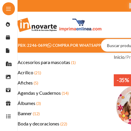
PBX: 2246-0699
COMPRA POR WHATSAPP
Inicio
Pr
Accesorios para mascotas
(1)
Acrílico
(21)
-35%
Afiches
(5)
Agendas y Cuadernos
(14)
Álbumes
(3)
Banner
(12)
Boda y decoraciones
(22)