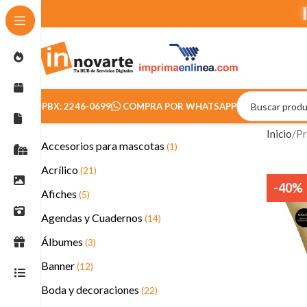
PBX: 2246-0699
COMPRA POR WHATSAPP
Inicio
Pr
Accesorios para mascotas
(1)
Acrílico
(21)
-40%
Afiches
(5)
Agendas y Cuadernos
(14)
Álbumes
(3)
Banner
(12)
Boda y decoraciones
(22)